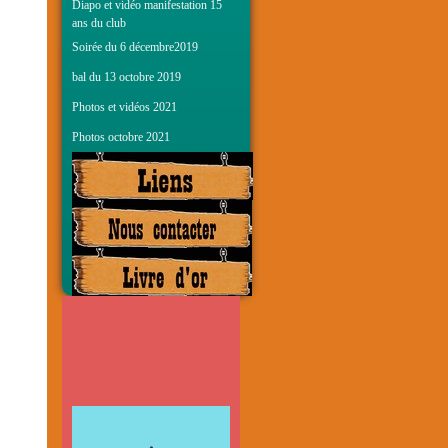
Diapo et vidéo manifestation 15
ans du club
Soirée du 6 décembre2019
bal du 13 octobre 2019
Photos et vidéos 2021
Photos octobre 2021